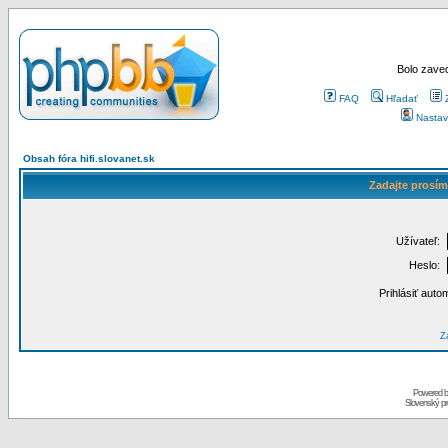
Bolo zaved
FAQ
Hľadať
Nastav
Obsah fóra hifi.slovanet.sk
Zadajte prosím
Užívateľ:
Heslo:
Prihlásiť auto
Za
Powered 
Slovenský p