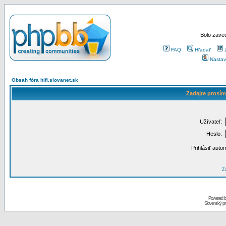
Bolo zaved
FAQ
Hľadať
Nastav
Obsah fóra hifi.slovanet.sk
Zadajte prosím
Užívateľ:
Heslo:
Prihlásiť auto
Za
Powered 
Slovenský p