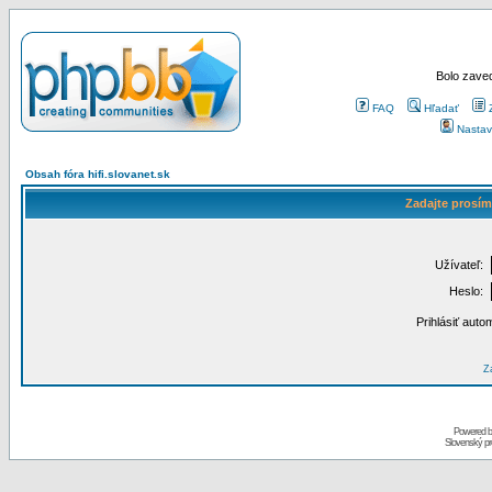
Bolo zaved
FAQ
Hľadať
Nastav
Obsah fóra hifi.slovanet.sk
Zadajte prosím
Užívateľ:
Heslo:
Prihlásiť auto
Za
Powered 
Slovenský p