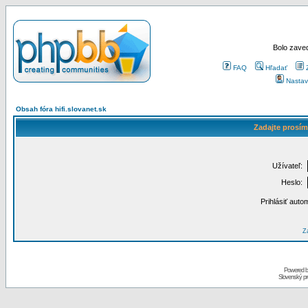
Bolo zaved
FAQ
Hľadať
Nastav
Obsah fóra hifi.slovanet.sk
Zadajte prosím
Užívateľ:
Heslo:
Prihlásiť auto
Za
Powered 
Slovenský p