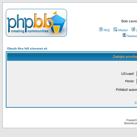
Bolo zaved
FAQ
Hľadať
Nastav
Obsah fóra hifi.slovanet.sk
Zadajte prosím
Užívateľ:
Heslo:
Prihlásiť auto
Za
Powered 
Slovenský p