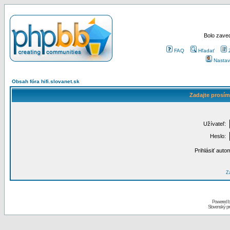
Bolo zaved
FAQ
Hľadať
Nastav
Obsah fóra hifi.slovanet.sk
Zadajte prosím
Užívateľ:
Heslo:
Prihlásiť auto
Za
Powered 
Slovenský p