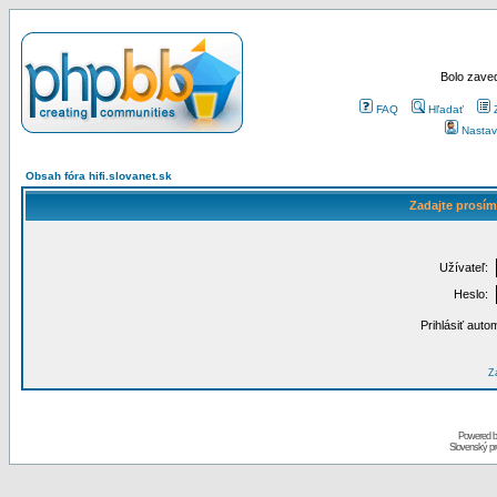
Bolo zaved
FAQ
Hľadať
Nastav
Obsah fóra hifi.slovanet.sk
Zadajte prosím
Užívateľ:
Heslo:
Prihlásiť auto
Za
Powered 
Slovenský p