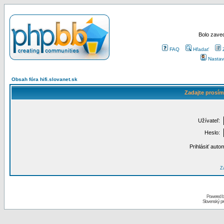
Bolo zaved
FAQ
Hľadať
Nastav
Obsah fóra hifi.slovanet.sk
Zadajte prosím
Užívateľ:
Heslo:
Prihlásiť auto
Za
Powered 
Slovenský p