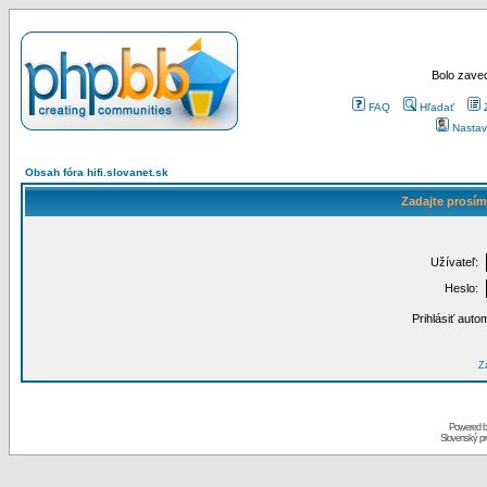
Bolo zaved
FAQ
Hľadať
Nastav
Obsah fóra hifi.slovanet.sk
Zadajte prosím
Užívateľ:
Heslo:
Prihlásiť auto
Za
Powered 
Slovenský p