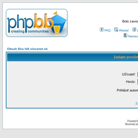
Bolo zaved
FAQ
Hľadať
Nastav
Obsah fóra hifi.slovanet.sk
Zadajte prosím
Užívateľ:
Heslo:
Prihlásiť auto
Za
Powered 
Slovenský p