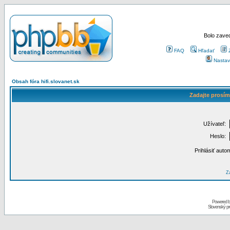
Bolo zaved
FAQ
Hľadať
Nastav
Obsah fóra hifi.slovanet.sk
Zadajte prosím
Užívateľ:
Heslo:
Prihlásiť auto
Za
Powered 
Slovenský p