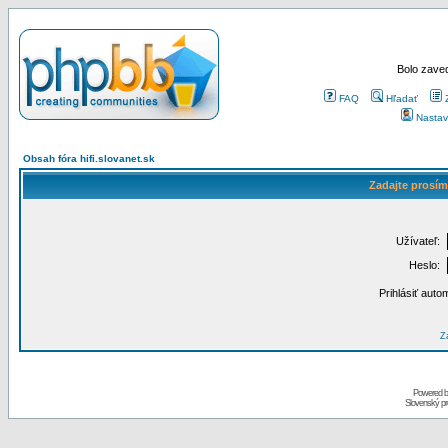
Bolo zaved
FAQ
Hľadať
Nastav
Obsah fóra hifi.slovanet.sk
Zadajte prosím
Užívateľ:
Heslo:
Prihlásiť auto
Za
Powered 
Slovenský p