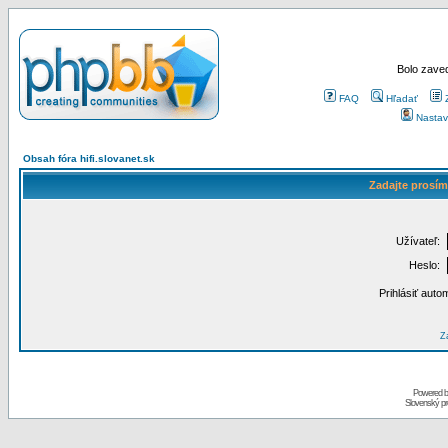
Bolo zaved
FAQ
Hľadať
Nastav
Obsah fóra hifi.slovanet.sk
Zadajte prosím
Užívateľ:
Heslo:
Prihlásiť auto
Za
Powered 
Slovenský p