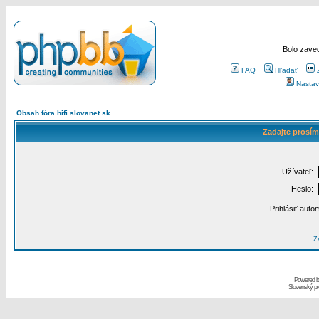
Bolo zaved
FAQ
Hľadať
Nastav
Obsah fóra hifi.slovanet.sk
Zadajte prosím
Užívateľ:
Heslo:
Prihlásiť auto
Za
Powered 
Slovenský p