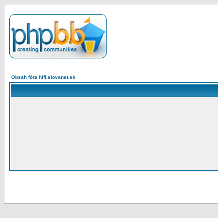
Obsah fóra hifi.slovanet.sk