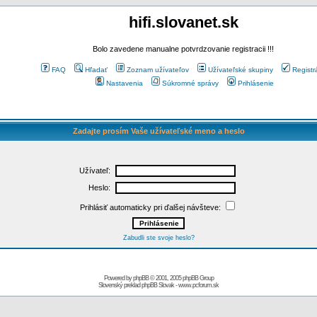
hifi.slovanet.sk
Bolo zavedene manualne potvrdzovanie registracii !!!
FAQ
Hľadať
Zoznam užívateľov
Užívateľské skupiny
Registr
Nastavenia
Súkromné správy
Prihlásenie
Zadajte prosím Vaše užívateľské meno a heslo
Užívateľ:
Heslo:
Prihlásiť automaticky pri ďalšej návšteve:
Zabudli ste svoje heslo?
Powered by
phpBB
© 2001, 2005 phpBB Group
Slovenský preklad
phpBB Slovak
-
www.pcforum.sk