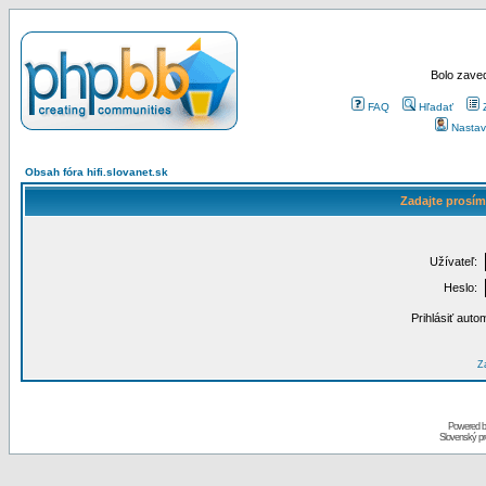
Bolo zaved
FAQ
Hľadať
Nastav
Obsah fóra hifi.slovanet.sk
Zadajte prosím
Užívateľ:
Heslo:
Prihlásiť auto
Za
Powered 
Slovenský p