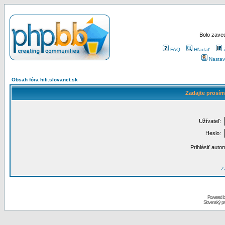
Bolo zaved
FAQ
Hľadať
Nastav
Obsah fóra hifi.slovanet.sk
Zadajte prosím
Užívateľ:
Heslo:
Prihlásiť auto
Za
Powered 
Slovenský p