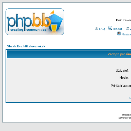
Bolo zaved
FAQ
Hľadať
Nastav
Obsah fóra hifi.slovanet.sk
Zadajte prosím
Užívateľ:
Heslo:
Prihlásiť auto
Za
Powered 
Slovenský p