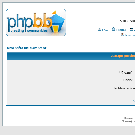
Bolo zaved
FAQ
Hľadať
Nastav
Obsah fóra hifi.slovanet.sk
Zadajte prosím
Užívateľ:
Heslo:
Prihlásiť auto
Za
Powered 
Slovenský p