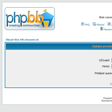
Bolo zaved
FAQ
Hľadať
Nastav
Obsah fóra hifi.slovanet.sk
Zadajte prosím
Užívateľ:
Heslo:
Prihlásiť auto
Za
Powered 
Slovenský p