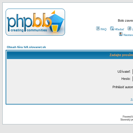
Bolo zaved
FAQ
Hľadať
Nastav
Obsah fóra hifi.slovanet.sk
Zadajte prosím
Užívateľ:
Heslo:
Prihlásiť auto
Za
Powered 
Slovenský p