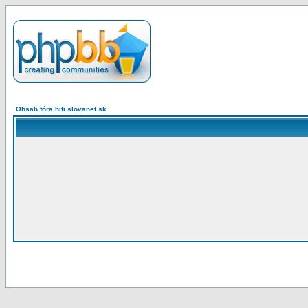
Obsah fóra hifi.slovanet.sk