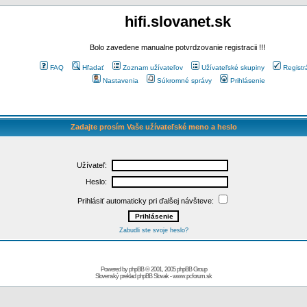
hifi.slovanet.sk
Bolo zavedene manualne potvrdzovanie registracii !!!
FAQ
Hľadať
Zoznam užívateľov
Užívateľské skupiny
Registr
Nastavenia
Súkromné správy
Prihlásenie
Zadajte prosím Vaše užívateľské meno a heslo
Užívateľ:
Heslo:
Prihlásiť automaticky pri ďalšej návšteve:
Zabudli ste svoje heslo?
Powered by
phpBB
© 2001, 2005 phpBB Group
Slovenský preklad
phpBB Slovak
-
www.pcforum.sk