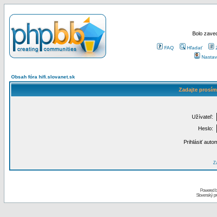
Bolo zaved
FAQ
Hľadať
Nastav
Obsah fóra hifi.slovanet.sk
Zadajte prosím
Užívateľ:
Heslo:
Prihlásiť auto
Za
Powered 
Slovenský p