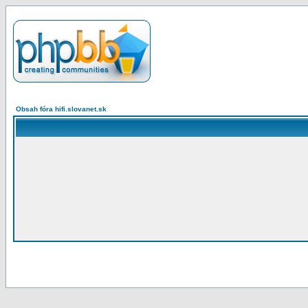
Obsah fóra hifi.slovanet.sk