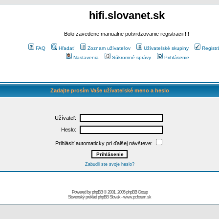
hifi.slovanet.sk
Bolo zavedene manualne potvrdzovanie registracii !!!
FAQ
Hľadať
Zoznam užívateľov
Užívateľské skupiny
Registr
Nastavenia
Súkromné správy
Prihlásenie
Zadajte prosím Vaše užívateľské meno a heslo
Užívateľ:
Heslo:
Prihlásiť automaticky pri ďalšej návšteve:
Zabudli ste svoje heslo?
Powered by
phpBB
© 2001, 2005 phpBB Group
Slovenský preklad
phpBB Slovak
-
www.pcforum.sk