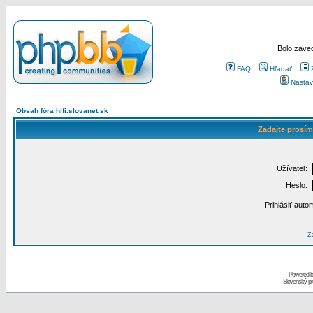
Bolo zaved
FAQ
Hľadať
Nastav
Obsah fóra hifi.slovanet.sk
Zadajte prosím
Užívateľ:
Heslo:
Prihlásiť auto
Za
Powered 
Slovenský p