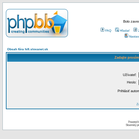
Bolo zaved
FAQ
Hľadať
Nastav
Obsah fóra hifi.slovanet.sk
Zadajte prosím
Užívateľ:
Heslo:
Prihlásiť auto
Za
Powered 
Slovenský p