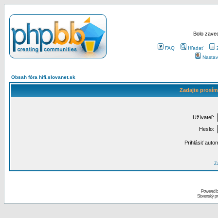
Bolo zaved
FAQ
Hľadať
Nastav
Obsah fóra hifi.slovanet.sk
Zadajte prosím
Užívateľ:
Heslo:
Prihlásiť auto
Za
Powered 
Slovenský p