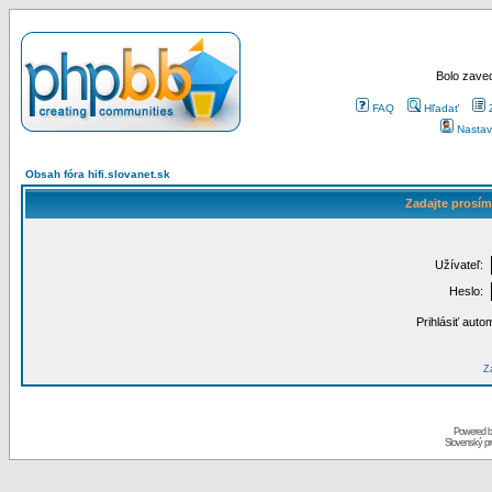
Bolo zaved
FAQ
Hľadať
Nastav
Obsah fóra hifi.slovanet.sk
Zadajte prosím
Užívateľ:
Heslo:
Prihlásiť auto
Za
Powered 
Slovenský p