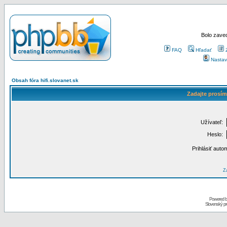
Bolo zaved
FAQ
Hľadať
Nastav
Obsah fóra hifi.slovanet.sk
Zadajte prosím
Užívateľ:
Heslo:
Prihlásiť auto
Za
Powered 
Slovenský p