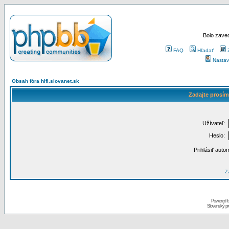
Bolo zaved
FAQ
Hľadať
Nastav
Obsah fóra hifi.slovanet.sk
Zadajte prosím
Užívateľ:
Heslo:
Prihlásiť auto
Za
Powered 
Slovenský p