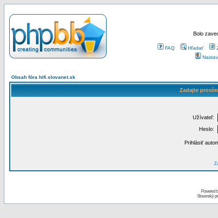
Bolo zaved
FAQ
Hľadať
Nastav
Obsah fóra hifi.slovanet.sk
Zadajte prosím
Užívateľ:
Heslo:
Prihlásiť auto
Za
Powered 
Slovenský p