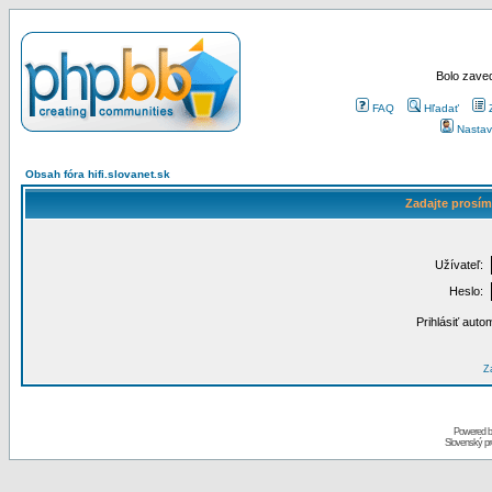
Bolo zaved
FAQ
Hľadať
Nastav
Obsah fóra hifi.slovanet.sk
Zadajte prosím
Užívateľ:
Heslo:
Prihlásiť auto
Za
Powered 
Slovenský p