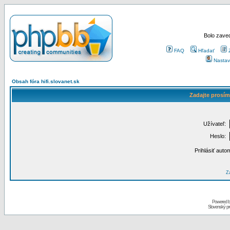
Bolo zaved
FAQ
Hľadať
Nastav
Obsah fóra hifi.slovanet.sk
Zadajte prosím
Užívateľ:
Heslo:
Prihlásiť auto
Za
Powered 
Slovenský p