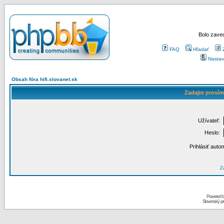
Bolo zaved
FAQ
Hľadať
Nastav
Obsah fóra hifi.slovanet.sk
Zadajte prosím
Užívateľ:
Heslo:
Prihlásiť auto
Za
Powered 
Slovenský p