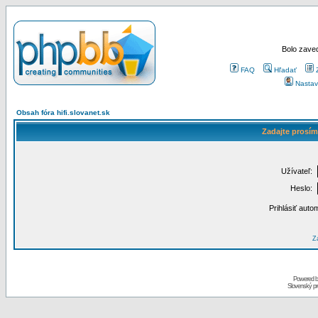
Bolo zaved
FAQ
Hľadať
Nastav
Obsah fóra hifi.slovanet.sk
Zadajte prosím
Užívateľ:
Heslo:
Prihlásiť auto
Za
Powered 
Slovenský p