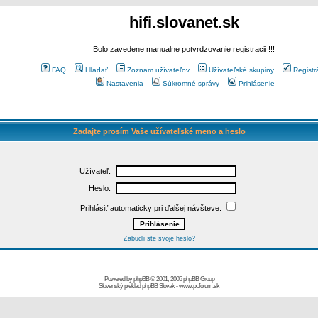
hifi.slovanet.sk
Bolo zavedene manualne potvrdzovanie registracii !!!
FAQ
Hľadať
Zoznam užívateľov
Užívateľské skupiny
Registr
Nastavenia
Súkromné správy
Prihlásenie
Zadajte prosím Vaše užívateľské meno a heslo
Užívateľ:
Heslo:
Prihlásiť automaticky pri ďalšej návšteve:
Zabudli ste svoje heslo?
Powered by
phpBB
© 2001, 2005 phpBB Group
Slovenský preklad
phpBB Slovak
-
www.pcforum.sk