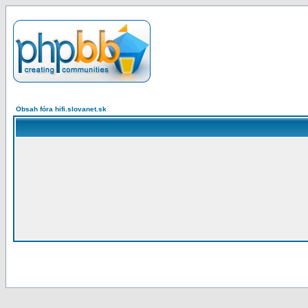
Obsah fóra hifi.slovanet.sk