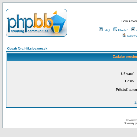
Bolo zaved
FAQ
Hľadať
Nastav
Obsah fóra hifi.slovanet.sk
Zadajte prosím
Užívateľ:
Heslo:
Prihlásiť auto
Za
Powered 
Slovenský p