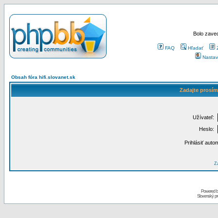
Bolo zaved
FAQ
Hľadať
Nastav
Obsah fóra hifi.slovanet.sk
Zadajte prosím
Užívateľ:
Heslo:
Prihlásiť auto
Za
Powered 
Slovenský p