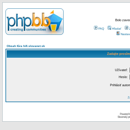
Bolo zaved
FAQ
Hľadať
Nastav
Obsah fóra hifi.slovanet.sk
Zadajte prosím
Užívateľ:
Heslo:
Prihlásiť auto
Za
Powered 
Slovenský p