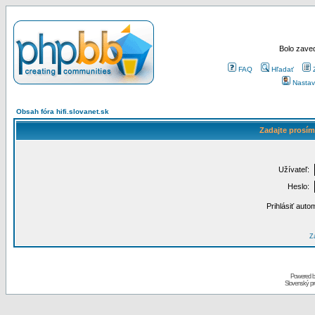
Bolo zaved
FAQ
Hľadať
Nastav
Obsah fóra hifi.slovanet.sk
Zadajte prosím
Užívateľ:
Heslo:
Prihlásiť auto
Za
Powered 
Slovenský p