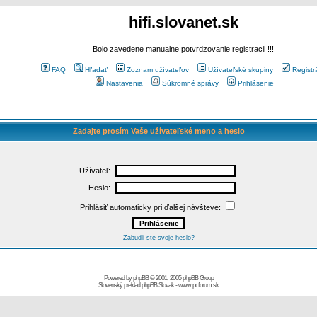
hifi.slovanet.sk
Bolo zavedene manualne potvrdzovanie registracii !!!
FAQ
Hľadať
Zoznam užívateľov
Užívateľské skupiny
Registr
Nastavenia
Súkromné správy
Prihlásenie
Zadajte prosím Vaše užívateľské meno a heslo
Užívateľ:
Heslo:
Prihlásiť automaticky pri ďalšej návšteve:
Zabudli ste svoje heslo?
Powered by
phpBB
© 2001, 2005 phpBB Group
Slovenský preklad
phpBB Slovak
-
www.pcforum.sk