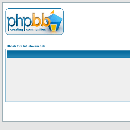
Obsah fóra hifi.slovanet.sk