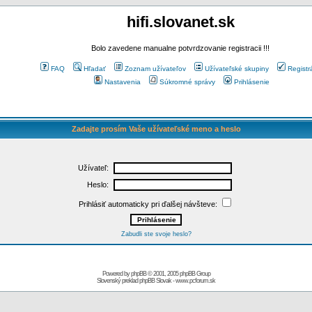
hifi.slovanet.sk
Bolo zavedene manualne potvrdzovanie registracii !!!
FAQ
Hľadať
Zoznam užívateľov
Užívateľské skupiny
Registr
Nastavenia
Súkromné správy
Prihlásenie
Zadajte prosím Vaše užívateľské meno a heslo
Užívateľ:
Heslo:
Prihlásiť automaticky pri ďalšej návšteve:
Zabudli ste svoje heslo?
Powered by
phpBB
© 2001, 2005 phpBB Group
Slovenský preklad
phpBB Slovak
-
www.pcforum.sk