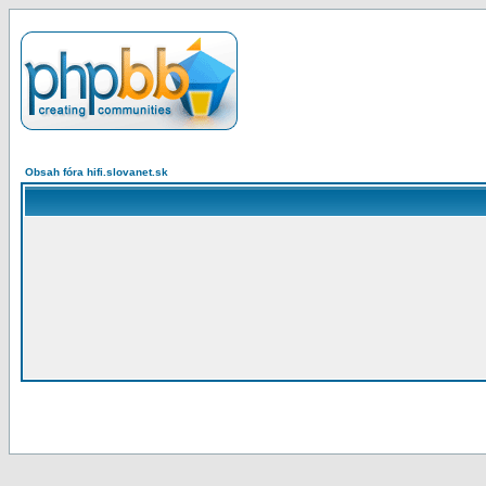
Obsah fóra hifi.slovanet.sk