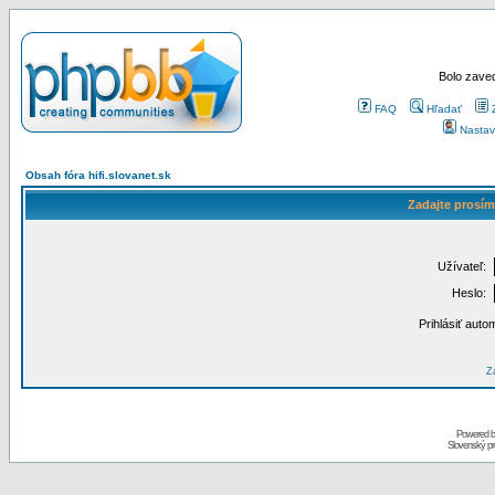
Bolo zaved
FAQ
Hľadať
Nastav
Obsah fóra hifi.slovanet.sk
Zadajte prosím
Užívateľ:
Heslo:
Prihlásiť auto
Za
Powered 
Slovenský p