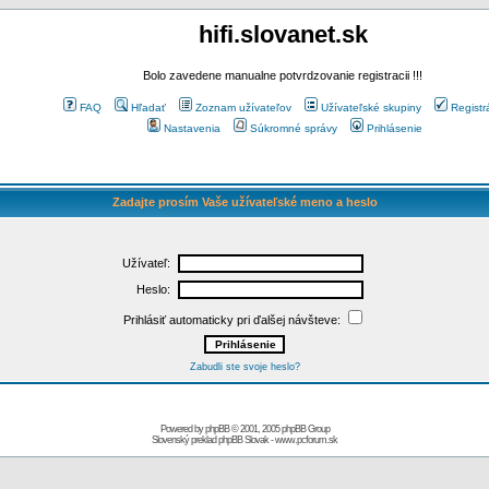
hifi.slovanet.sk
Bolo zavedene manualne potvrdzovanie registracii !!!
FAQ
Hľadať
Zoznam užívateľov
Užívateľské skupiny
Registr
Nastavenia
Súkromné správy
Prihlásenie
Zadajte prosím Vaše užívateľské meno a heslo
Užívateľ:
Heslo:
Prihlásiť automaticky pri ďalšej návšteve:
Zabudli ste svoje heslo?
Powered by
phpBB
© 2001, 2005 phpBB Group
Slovenský preklad
phpBB Slovak
-
www.pcforum.sk