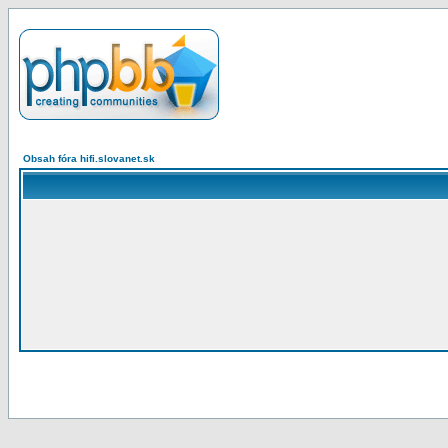
Obsah fóra hifi.slovanet.sk