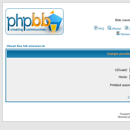
Bolo zaved
FAQ
Hľadať
Nastav
Obsah fóra hifi.slovanet.sk
Zadajte prosím
Užívateľ:
Heslo:
Prihlásiť auto
Za
Powered 
Slovenský p