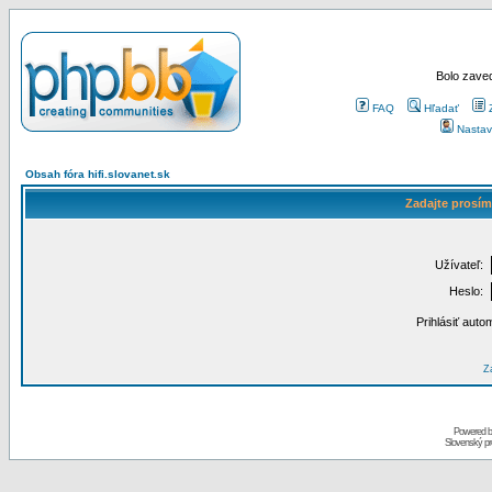
Bolo zaved
FAQ
Hľadať
Nastav
Obsah fóra hifi.slovanet.sk
Zadajte prosím
Užívateľ:
Heslo:
Prihlásiť auto
Za
Powered 
Slovenský p