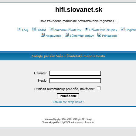
hifi.slovanet.sk
Bolo zavedene manualne potvrdzovanie registracii !!!
FAQ
Hľadať
Zoznam užívateľov
Užívateľské skupiny
Registr
Nastavenia
Súkromné správy
Prihlásenie
Zadajte prosím Vaše užívateľské meno a heslo
Užívateľ:
Heslo:
Prihlásiť automaticky pri ďalšej návšteve:
Zabudli ste svoje heslo?
Powered by
phpBB
© 2001, 2005 phpBB Group
Slovenský preklad
phpBB Slovak
-
www.pcforum.sk