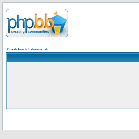
Obsah fóra hifi.slovanet.sk