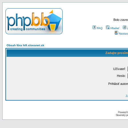
Bolo zaved
FAQ
Hľadať
Nastav
Obsah fóra hifi.slovanet.sk
Zadajte prosím
Užívateľ:
Heslo:
Prihlásiť auto
Za
Powered 
Slovenský p