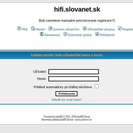
hifi.slovanet.sk
Bolo zavedene manualne potvrdzovanie registracii !!!
FAQ
Hľadať
Zoznam užívateľov
Užívateľské skupiny
Registr
Nastavenia
Súkromné správy
Prihlásenie
Zadajte prosím Vaše užívateľské meno a heslo
Užívateľ:
Heslo:
Prihlásiť automaticky pri ďalšej návšteve:
Zabudli ste svoje heslo?
Powered by
phpBB
© 2001, 2005 phpBB Group
Slovenský preklad
phpBB Slovak
-
www.pcforum.sk