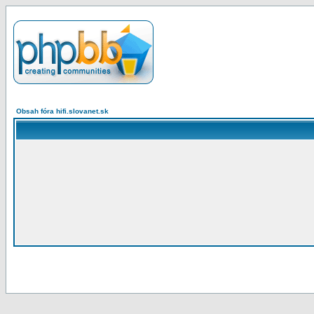
Obsah fóra hifi.slovanet.sk