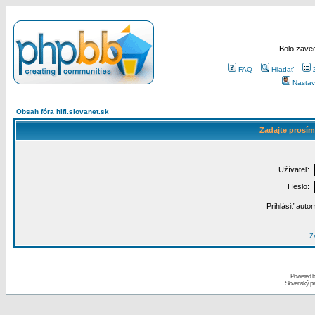
Bolo zaved
FAQ
Hľadať
Nastav
Obsah fóra hifi.slovanet.sk
Zadajte prosím
Užívateľ:
Heslo:
Prihlásiť auto
Za
Powered 
Slovenský p